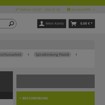
Hotline: 02241 - 944 25 40
Service/Hilfe
Mein Konto
0,00 € *
schlussarbeit
Spiralbindung Plastik
BESCHREIBUNG