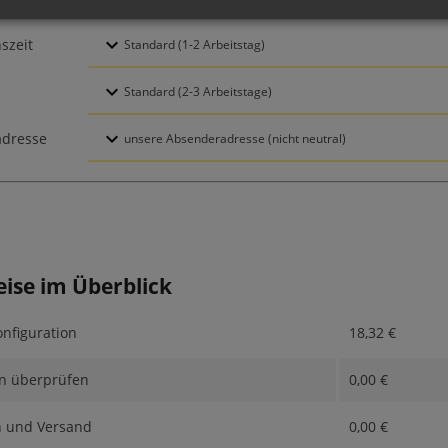
szeit
dresse
eise im Überblick
nfiguration
18,32
€
n überprüfen
0,00
€
n und Versand
0,00
€