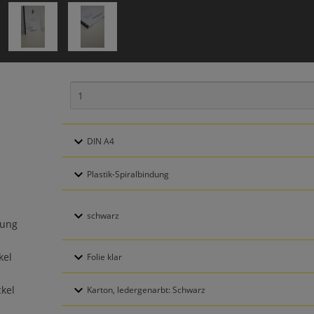
dung
kel
kel