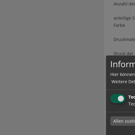
Anzahl der
anteilige S
Farbe
Druckmate
Druck der 
Inform
CD/DVD-T
Hier können
Weitere Det
Druc
Te
Tec
Datenchec
Allen zus
Produ