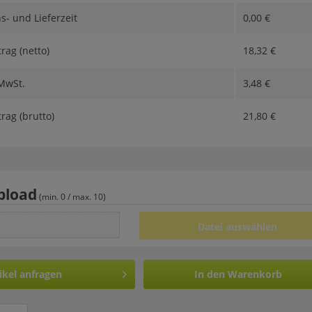
s- und Lieferzeit
0,00
€
ag (netto)
18,32
€
 MwSt.
3,48
€
ag (brutto)
21,80
€
pload
(min. 0 / max. 10)
Datei auswählen
ikel anfragen
In den
Warenkorb