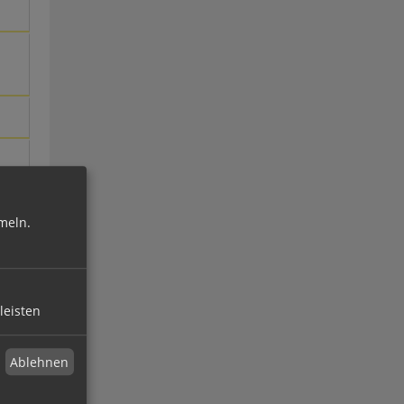
meln.
leisten
Ablehnen