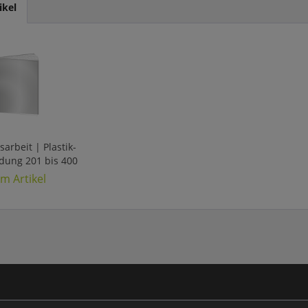
ikel
arbeit | Plastik-
ndung 201 bis 400
nbedrucktes Cover
m Artikel