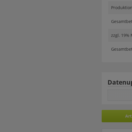
Produktion
Gesamtbetr
zzgl. 19%
Gesamtbetr
Datenu
Art