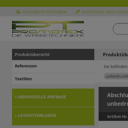
Hauseigene Produktion
Kostenfreier Basis-Date
Produktüb
Produktübersicht
Referenzen
Sie befinden 
unbedruckt
Textilien
Abschlu
INDIVIDUELLE ANFRAGE
unbedr
LAYOUTVORLAGEN
Artikel-Nr