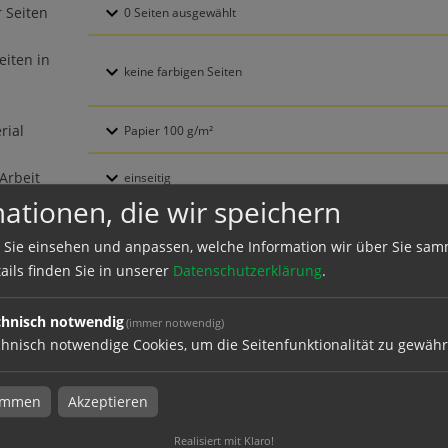
 Seiten
eiten in
rial
Arbeit
ationen, die wir speichern
asche
 Sie einsehen und anpassen, welche Information wir über Sie sam
ails finden Sie in unserer
Datenschutzerklärung
.
kdaten überprüfen
chnisch notwendig
(immer notwendig)
hnisch notwendige Cookies, um die Seitenfunktionalität zu gewähr
k
timmen
Akzeptieren
ktion und Versand
Realisiert mit Klaro!