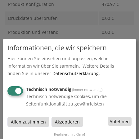
Produkt-Konfiguration
470,97
€
Druckdaten überprüfen
0,00
€
Produktion und Versand
0,00
€
Produktions- und Lieferzeit
0,00
€
Informationen, die wir speichern
Hier können Sie einsehen und anpassen, welche
Gesamtbetrag (netto)
470,97
€
Information wir über Sie sammeln.
Weitere Details
finden Sie in unserer
Datenschutzerklärung
.
zzgl. 19% MwSt.
89,48
€
Gesamtbetrag (brutto)
560,45
€
Technisch notwendig
(immer notwendig)
Technisch notwendige Cookies, um die
Seitenfunktionalität zu gewährleisten
Datenupload
(min. 0 / max. 10)
Ablehnen
Allen zustimmen
Akzeptieren
Datei auswählen
Realisiert mit Klaro!