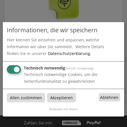
Informationen, die wir speichern
3D-Gel-Aufkleber
Hier können Sie einsehen und anpassen, welche
zum Artikel
Information wir über Sie sammeln.
Weitere Details
finden Sie in unserer
Datenschutzerklärung
.
Technisch notwendig
(immer notwendig)
Technisch notwendige Cookies, um die
3D Gel Aufkleber
Seitenfunktionalität zu gewährleisten
3D Gel Aufkleber bei PROMOTEX in Troisdorf, Sankt
Augustin, Siegburg, Bonn, Köln
Ablehnen
Allen zustimmen
Akzeptieren
Realisiert mit Klaro!
Zahlen Sie mit: