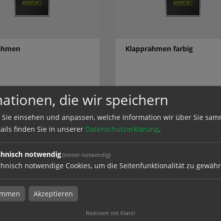
ahmen
Klapprahmen farbig
ationen, die wir speichern
el
zum Artikel
 Sie einsehen und anpassen, welche Information wir über Sie sam
ails finden Sie in unserer
Datenschutzerklärung
.
chnisch notwendig
(immer notwendig)
rahmen
hnisch notwendige Cookies, um die Seitenfunktionalität zu gewähr
n bei PROMOTEX in Troisdorf, Sankt Augustin, Siegburg, Bonn, Kö
timmen
Akzeptieren
Realisiert mit Klaro!