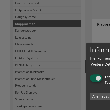
Dachwerbeschilder
Faltpavillons & Zelte
Hängesysteme
Klapprahmen
Klappr
Kundenstopper
Leitsysteme
Messewände
Inform
zum Artik
MULTIFRAME Systeme
Hier können
Outdoor Systeme
Weitere Det
PENGUIN Systeme
Promotion Rucksäcke
Te
Promotion- und Messetheken
Klapp
Tec
Prospektständer
Klapprahme
Roll-Up Displays
Allen zus
Sitzelemente
Textilspannrahmen