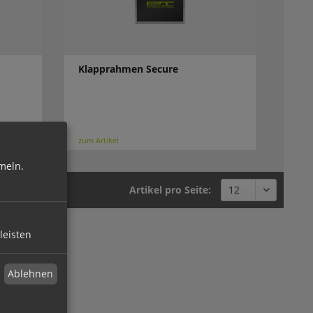
Klapprahmen Secure
zum Artikel
meln.
Artikel pro Seite:
leisten
ln
Ablehnen