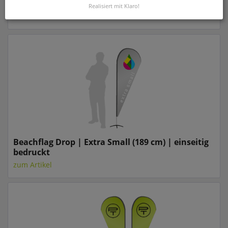
bedruckt
Realisiert mit Klaro!
zum Artikel
Beachflag Drop | Extra Small (189 cm) | einseitig
bedruckt
zum Artikel