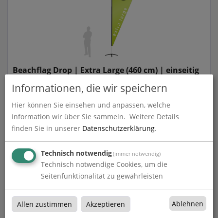
Beachflag Drop | Extra Large (460 cm) | einseitig
bedruckt
Informationen, die wir speichern
zum Artikel
Hier können Sie einsehen und anpassen, welche
Information wir über Sie sammeln.
Weitere Details
finden Sie in unserer
Datenschutzerklärung
.
Technisch notwendig
(immer notwendig)
Technisch notwendige Cookies, um die
Seitenfunktionalität zu gewährleisten
Ablehnen
Allen zustimmen
Akzeptieren
Beachflag Drop | Extra Small (189 cm) | beidseitig