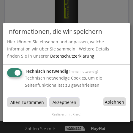
Informationen, die wir speichern
Posterschiene
Hier können Sie einsehen und anpassen, welche
zum Artikel
Information wir über Sie sammeln.
Weitere Details
finden Sie in unserer
Datenschutzerklärung
.
Technisch notwendig
(immer notwendig)
Technisch notwendige Cookies, um die
Hängesysteme
Seitenfunktionalität zu gewährleisten
Hängesysteme bei PROMOTEX in Troisdorf, Sankt Augustin,
Siegburg, Bonn, Köln
Ablehnen
Allen zustimmen
Akzeptieren
Realisiert mit Klaro!
Zahlen Sie mit: