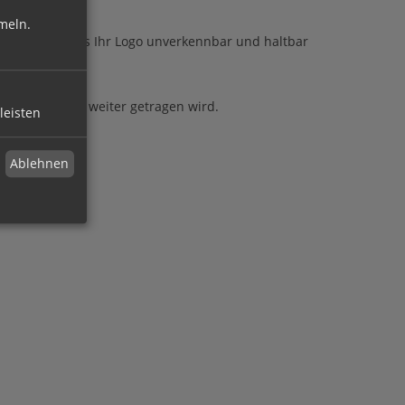
:
meln.
en dafür, dass Ihr Logo unverkennbar und haltbar
jedem Schritt weiter getragen wird.
leisten
nden.
Ablehnen