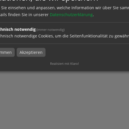
 wird zur Mode - gern getragen, gern gesehen. So einfach geht das
 Sie einsehen und anpassen, welche Information wir über Sie sam
 die Kleidung und Accessoires nach Ihrem Geschmack und wir sorg
ails finden Sie in unserer
Datenschutzerklärung
.
, beflockt, beflext oder aufgedruckt wird.
tzen, Business Hemden, Sport oder Freizeit-Shirts.
chnisch notwendig
(immer notwendig)
e Ihre Mitarbeiter und Kunden mit Ihrem guten Namen ein, der mit 
hnisch notwendige Cookies, um die Seitenfunktionalität zu gewähr
zelnes oder gleich 1000 Stück, bei uns sind Sie in den richtigen Hä
timmen
Akzeptieren
Realisiert mit Klaro!