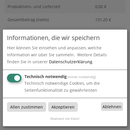
Produktions- und Lieferzeit
0,00
€
Gesamtbetrag (netto)
131,20
€
zzgl. 19% MwSt.
24,93
€
Informationen, die wir speichern
Gesamtbetrag (brutto)
156,12
€
Hier können Sie einsehen und anpassen, welche
Information wir über Sie sammeln.
Weitere Details
finden Sie in unserer
Datenschutzerklärung
.
Datenupload
(min. 0 / max. 10)
Technisch notwendig
(immer notwendig)
Datei auswählen
Technisch notwendige Cookies, um die
Seitenfunktionalität zu gewährleisten
Ablehnen
Allen zustimmen
Akzeptieren
In den
Warenkorb
Realisiert mit Klaro!