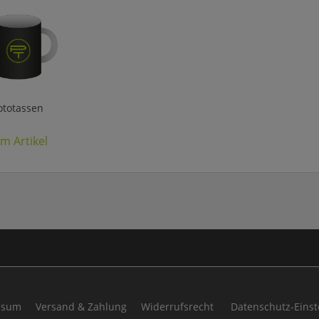
ototassen
m Artikel
ssum
Versand & Zahlung
Widerrufsrecht
Datenschutz-Einst