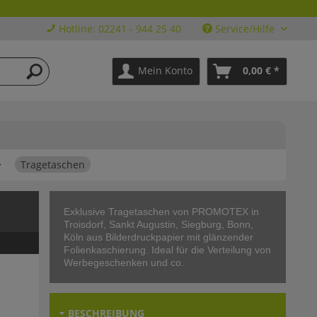
Hotline: 02241 - 944 25 40
Service/Hilfe
Mein Konto
0,00 € *
Tragetaschen
Exklusive Tragetaschen von PROMOTEX in
Troisdorf, Sankt Augustin, Siegburg, Bonn,
Köln aus Bilderdruckpapier mit glänzender
Folienkaschierung. Ideal für die Verteilung von
Werbegeschenken und co.
BESCHREIBUNG