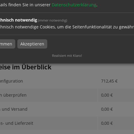
ails finden Sie in unserer
Datenschutzerklärung
.
chnisch notwendig
(immer notwendig)
dresse
hnisch notwendige Cookies, um die Seitenfunktionalität zu gewähr
timmen
Akzeptieren
Realisiert mit Klaro!
eise im Überblick
nfiguration
712,45
€
n überprüfen
0,00
€
n und Versand
0,00
€
s- und Lieferzeit
0,00
€