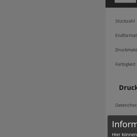
Stückzahl
Endformat
Druckmate
Farbigkeit
Druc
Datenchec
Inform
Produ
Hier können