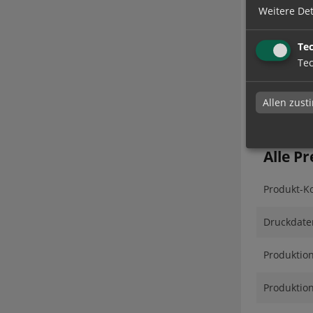
Weitere Det
Lieferzeit
Te
Absendera
Tec
Allen zus
Alle Pr
Produkt-Ko
Druckdate
Produktio
Produktion