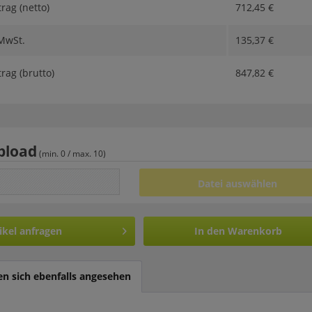
ag (netto)
712,45
€
 MwSt.
135,37
€
ag (brutto)
847,82
€
pload
(min. 0 / max. 10)
Datei auswählen
ikel anfragen
In den
Warenkorb
n sich ebenfalls angesehen