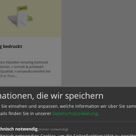
ig bedruckt
ke Klassiker einseitig bedruckt
tionen ✓schnell & preiswert
Qualität ✓versandkostenfrei bei
in Trois...
ationen, die wir speichern
 Sie einsehen und anpassen, welche Information wir über Sie sam
e in
Gastroblöcke Klassiker
ails finden Sie in unserer
Datenschutzerklärung
.
chnisch notwendig
(immer notwendig)
hnisch notwendige Cookies, um die Seitenfunktionalität zu gewähr