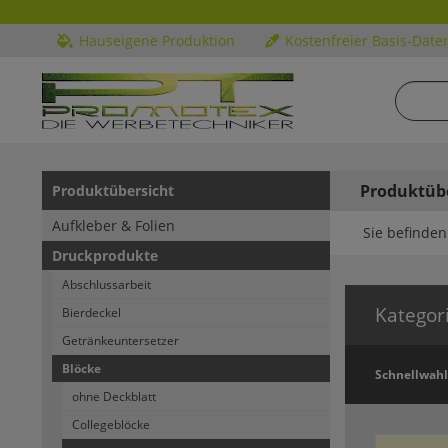
Hauseigene Produktion
Kostenfreier Basis-Date
Produktüb
Produktübersicht
Aufkleber & Folien
Sie befinden 
Druckprodukte
Abschlussarbeit
Kategor
Bierdeckel
Getränkeuntersetzer
Blöcke
Schnellwahl
ohne Deckblatt
Collegeblöcke