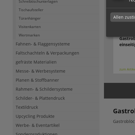
Schreibtischunterlagen
Tischaufsteller
Allen zus
Türanhänger
Visitenkarten
Wertmarken
Gastrob
Fahnen- & Flaggensysteme
einseiti
Faltschachteln & Verpackungen
gefräste Materialien
zum Artik
Messe- & Werbesysteme
Planen & Stoffbanner
Rahmen- & Schildersysteme
Schilder- & Plattendruck
Textildruck
Gastro
Upcycling Produkte
Gastroblöc
Werbe- & Eventartikel
Sonderproduktionen