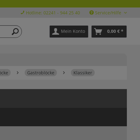
Hotline: 02241 - 944 25 40
Service/Hilfe
Mein Konto
0,00 € *
öcke
Gastroblöcke
Klassiker