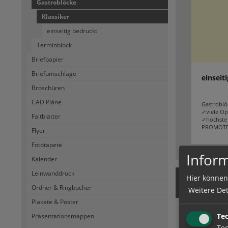
Gastroblöcke
Klassiker
einseitig bedruckt
Terminblock
Briefpapier
Briefumschläge
einseit
Broschüren
CAD Pläne
Gastroblöc
✓viele Op
Faltblätter
✓höchste 
PROMOTEX 
Flyer
Fototapete
Inform
Kalender
Leinwanddruck
Hier können
Produkt
Ordner & Ringbücher
Weitere Det
Plakate & Poster
Te
Präsentationsmappen
Tec