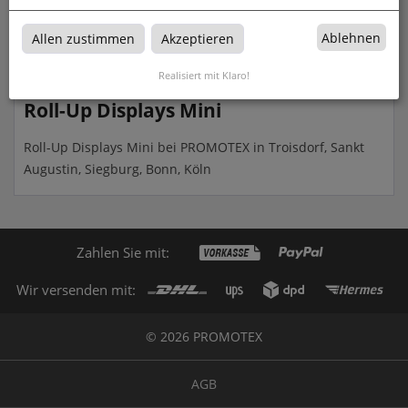
zum Artikel
Ablehnen
Allen zustimmen
Akzeptieren
Realisiert mit Klaro!
Roll-Up Displays Mini
Roll-Up Displays Mini bei PROMOTEX in Troisdorf, Sankt
Augustin, Siegburg, Bonn, Köln
Zahlen Sie mit:
Wir versenden mit:
© 2026 PROMOTEX
AGB